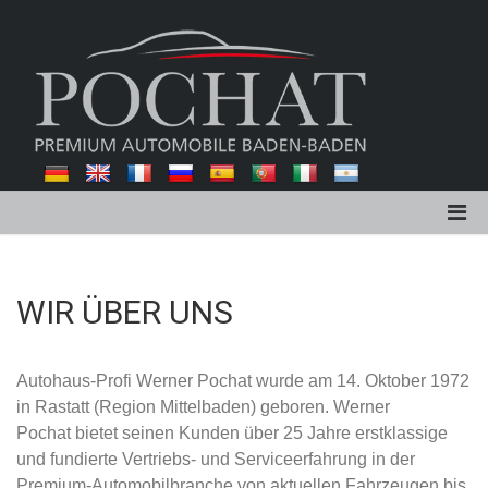
WIR ÜBER UNS
Autohaus-Profi Werner Pochat wurde am 14. Oktober 1972
in Rastatt (Region Mittelbaden) geboren. Werner
Pochat bietet seinen Kunden über 25 Jahre erstklassige
und fundierte Vertriebs- und Serviceerfahrung in der
Premium-Automobilbranche von aktuellen Fahrzeugen bis